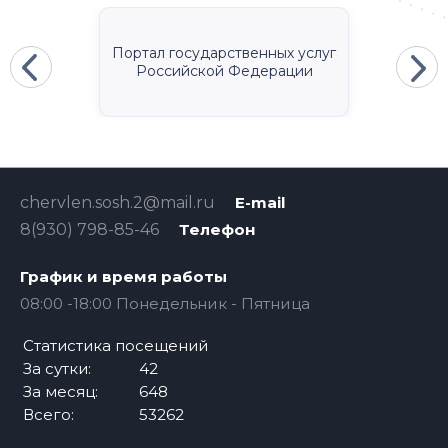
Портал государственных услуг
Российской Федерации
chervlen.sosh.2@mail.ru
E-mail
8(930) 798-85-46
Телефон
График и время работы
08:00 -18:00 Понедельник - Пятница
Статистика посещений
За сутки:
42
За месяц:
648
Всего:
53262