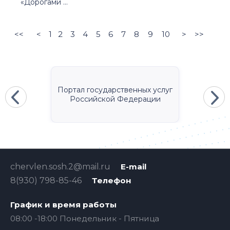
«Дорогами ...
<<
<
1
2
3
4
5
6
7
8
9
10
>
>>
Портал государственных услуг
Российской Федерации
chervlen.sosh.2@mail.ru
E-mail
8(930) 798-85-46
Телефон
График и время работы
08:00 -18:00 Понедельник - Пятница